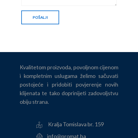
Kvalitetom proizvoda, povoljnom cijenom
i kompletnim uslugama želimo sačuvati
postojeće i pridobiti povjerenje novih
klijenata te tako doprinijeti zadovoljstvu
obiju strana.
Kralja Tomislava br. 159
info@promat.ba