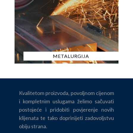
METALURGIJA
Kvalitetom proizvoda, povoljnom cijenom
i kompletnim uslugama želimo sačuvati
postojeće i pridobiti povjerenje novih
klijenata te tako doprinijeti zadovoljstvu
obiju strana.