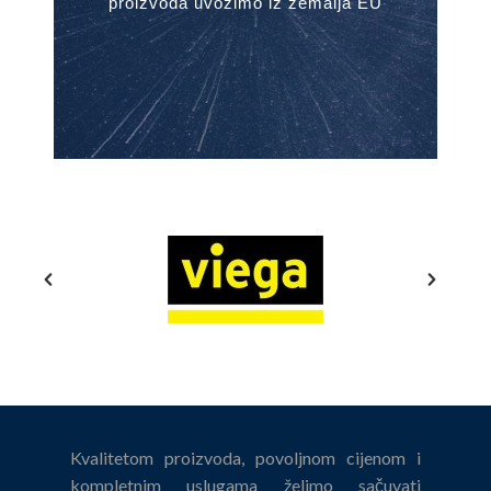
proizvoda uvozimo iz zemalja EU
Kvalitetom proizvoda, povoljnom cijenom i
kompletnim uslugama želimo sačuvati