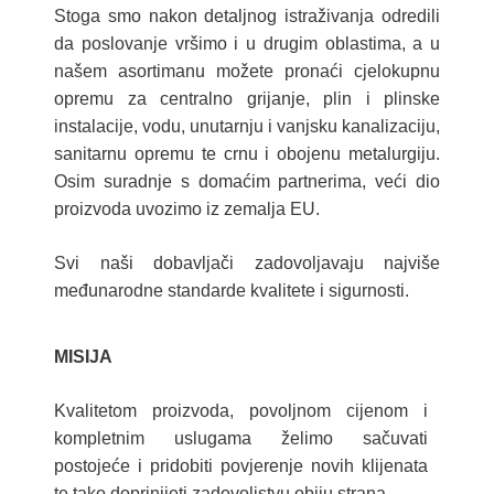
Stoga smo nakon detaljnog istraživanja odredili
da poslovanje vršimo i u drugim oblastima, a u
našem asortimanu možete pronaći cjelokupnu
opremu za centralno grijanje, plin i plinske
instalacije, vodu, unutarnju i vanjsku kanalizaciju,
sanitarnu opremu te crnu i obojenu metalurgiju.
Osim suradnje s domaćim partnerima, veći dio
proizvoda uvozimo iz zemalja EU.
Svi naši dobavljači zadovoljavaju najviše
međunarodne standarde kvalitete i sigurnosti.
MISIJA
Kvalitetom proizvoda, povoljnom cijenom i
kompletnim uslugama želimo sačuvati
postojeće i pridobiti povjerenje novih klijenata
te tako doprinijeti zadovoljstvu obiju strana.