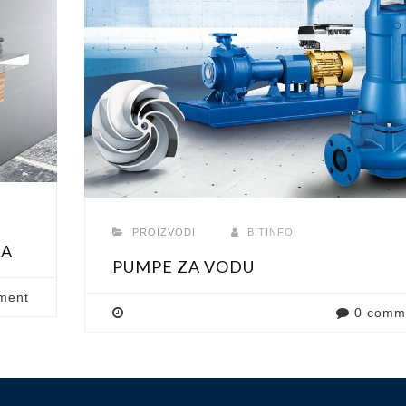
PROIZVODI
BITINFO
MA
PUMPE ZA VODU
ment
0 comm